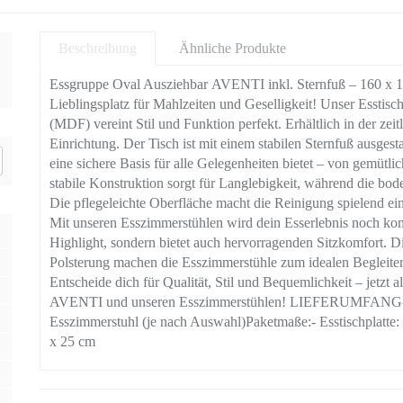
Beschreibung
Ähnliche Produkte
Essgruppe Oval Ausziehbar AVENTI inkl. Sternfuß – 160 x
Lieblingsplatz für Mahlzeiten und Geselligkeit! Unser Esstisch
(MDF) vereint Stil und Funktion perfekt. Erhältlich in der zei
Einrichtung. Der Tisch ist mit einem stabilen Sternfuß ausgest
eine sichere Basis für alle Gelegenheiten bietet – von gemütl
stabile Konstruktion sorgt für Langlebigkeit, während die b
Die pflegeleichte Oberfläche macht die Reinigung spielend ein
Mit unseren Esszimmerstühlen wird dein Esserlebnis noch komfo
Highlight, sondern bietet auch hervorragenden Sitzkomfort.
Polsterung machen die Esszimmerstühle zum idealen Begleiter
Entscheide dich für Qualität, Stil und Bequemlichkeit – jetzt 
AVENTI und unseren Esszimmerstühlen! LIEFERUMFANG- 1 x 
Esszimmerstuhl (je nach Auswahl)Paketmaße:- Esstischplatte:
x 25 cm