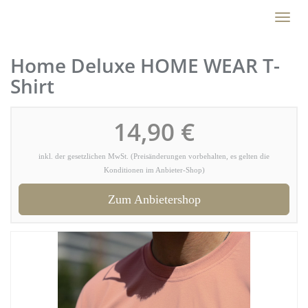
Skip
Toggl
to
naviga
main
content
Home Deluxe HOME WEAR T-
Shirt
14,90 €
inkl. der gesetzlichen MwSt. (Preisänderungen vorbehalten, es gelten die
Konditionen im Anbieter-Shop)
Zum Anbietershop