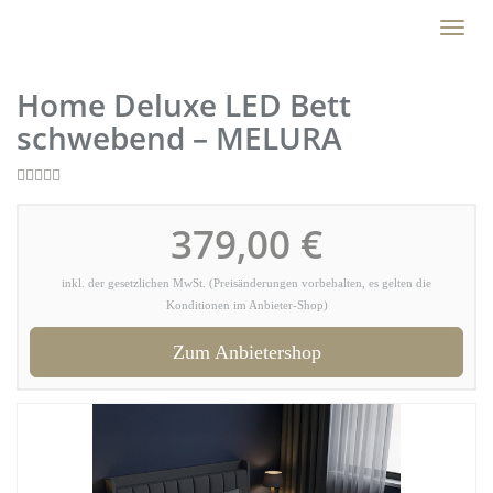
Skip
Toggl
to
naviga
main
content
Home Deluxe LED Bett
schwebend – MELURA
379,00 €
inkl. der gesetzlichen MwSt. (Preisänderungen vorbehalten, es gelten die
Konditionen im Anbieter-Shop)
Zum Anbietershop