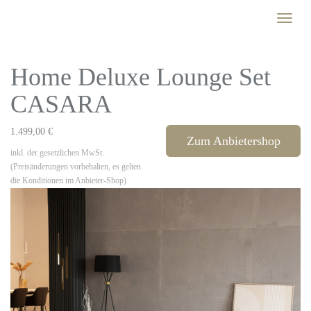
Skip
Toggle
to
naviga
main
content
Home Deluxe Lounge Set
CASARA
1.499,00 €
Zum Anbietershop
inkl. der gesetzlichen MwSt.
(Preisänderungen vorbehalten, es gelten
die Konditionen im Anbieter-Shop)