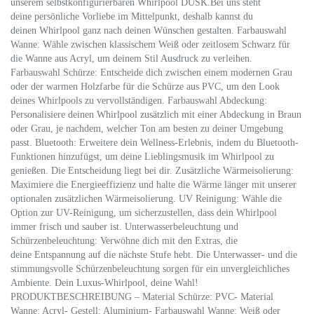
unserem selbstkonfigurierbaren Whirlpool DUSK.Bei uns steht
deine persönliche Vorliebe im Mittelpunkt, deshalb kannst du
deinen Whirlpool ganz nach deinen Wünschen gestalten. Farbauswahl
Wanne: Wähle zwischen klassischem Weiß oder zeitlosem Schwarz für
die Wanne aus Acryl, um deinem Stil Ausdruck zu verleihen.
Farbauswahl Schürze: Entscheide dich zwischen einem modernen Grau
oder der warmen Holzfarbe für die Schürze aus PVC, um den Look
deines Whirlpools zu vervollständigen. Farbauswahl Abdeckung:
Personalisiere deinen Whirlpool zusätzlich mit einer Abdeckung in Braun
oder Grau, je nachdem, welcher Ton am besten zu deiner Umgebung
passt. Bluetooth: Erweitere dein Wellness-Erlebnis, indem du Bluetooth-
Funktionen hinzufügst, um deine Lieblingsmusik im Whirlpool zu
genießen. Die Entscheidung liegt bei dir. Zusätzliche Wärmeisolierung:
Maximiere die Energieeffizienz und halte die Wärme länger mit unserer
optionalen zusätzlichen Wärmeisolierung. UV Reinigung: Wähle die
Option zur UV-Reinigung, um sicherzustellen, dass dein Whirlpool
immer frisch und sauber ist. Unterwasserbeleuchtung und
Schürzenbeleuchtung: Verwöhne dich mit den Extras, die
deine Entspannung auf die nächste Stufe hebt. Die Unterwasser- und die
stimmungsvolle Schürzenbeleuchtung sorgen für ein unvergleichliches
Ambiente. Dein Luxus-Whirlpool, deine Wahl!
PRODUKTBESCHREIBUNG – Material Schürze: PVC- Material
Wanne: Acryl- Gestell: Aluminium- Farbauswahl Wanne: Weiß oder