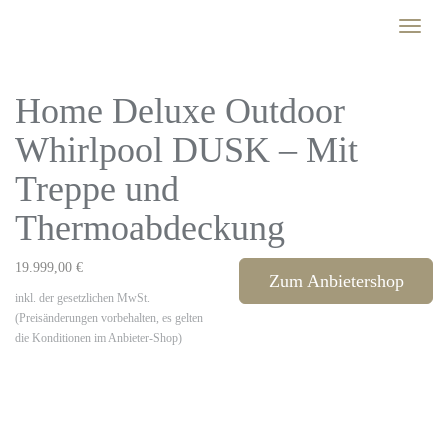
Skip
Toggle
to
naviga
main
content
Home Deluxe Outdoor
Whirlpool DUSK – Mit
Treppe und
Thermoabdeckung
19.999,00 €
Zum Anbietershop
inkl. der gesetzlichen MwSt.
(Preisänderungen vorbehalten, es gelten
die Konditionen im Anbieter-Shop)