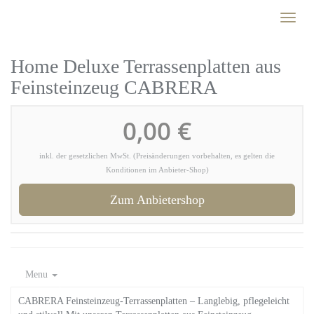
Skip
Toggl
to
naviga
main
content
Home Deluxe Terrassenplatten aus
Feinsteinzeug CABRERA
0,00 €
inkl. der gesetzlichen MwSt. (Preisänderungen vorbehalten, es gelten die
Konditionen im Anbieter-Shop)
Zum Anbietershop
Menu
CABRERA Feinsteinzeug-Terrassenplatten – Langlebig, pflegeleicht