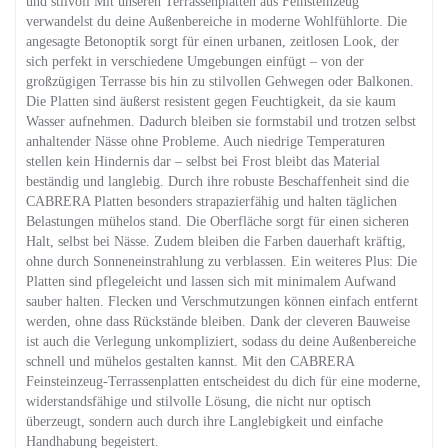
und stilvoll Mit unseren Terrassenplatten aus Feinsteinzeug
verwandelst du deine Außenbereiche in moderne Wohlfühlorte. Die
angesagte Betonoptik sorgt für einen urbanen, zeitlosen Look, der
sich perfekt in verschiedene Umgebungen einfügt – von der
großzügigen Terrasse bis hin zu stilvollen Gehwegen oder Balkonen.
Die Platten sind äußerst resistent gegen Feuchtigkeit, da sie kaum
Wasser aufnehmen. Dadurch bleiben sie formstabil und trotzen selbst
anhaltender Nässe ohne Probleme. Auch niedrige Temperaturen
stellen kein Hindernis dar – selbst bei Frost bleibt das Material
beständig und langlebig. Durch ihre robuste Beschaffenheit sind die
CABRERA Platten besonders strapazierfähig und halten täglichen
Belastungen mühelos stand. Die Oberfläche sorgt für einen sicheren
Halt, selbst bei Nässe. Zudem bleiben die Farben dauerhaft kräftig,
ohne durch Sonneneinstrahlung zu verblassen. Ein weiteres Plus: Die
Platten sind pflegeleicht und lassen sich mit minimalem Aufwand
sauber halten. Flecken und Verschmutzungen können einfach entfernt
werden, ohne dass Rückstände bleiben. Dank der cleveren Bauweise
ist auch die Verlegung unkompliziert, sodass du deine Außenbereiche
schnell und mühelos gestalten kannst. Mit den CABRERA
Feinsteinzeug-Terrassenplatten entscheidest du dich für eine moderne,
widerstandsfähige und stilvolle Lösung, die nicht nur optisch
überzeugt, sondern auch durch ihre Langlebigkeit und einfache
Handhabung begeistert.