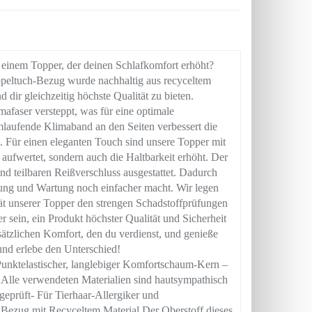
inem Topper, der deinen Schlafkomfort erhöht?
ppeltuch-Bezug wurde nachhaltig aus recyceltem
 dir gleichzeitig höchste Qualität zu bieten.
mafaser versteppt, was für eine optimale
mlaufende Klimaband an den Seiten verbessert die
i. Für einen eleganten Touch sind unsere Topper mit
aufwertet, sondern auch die Haltbarkeit erhöht. Der
d teilbaren Reißverschluss ausgestattet. Dadurch
gung und Wartung noch einfacher macht. Wir legen
tät unserer Topper den strengen Schadstoffprüfungen
sein, ein Produkt höchster Qualität und Sicherheit
sätzlichen Komfort, den du verdienst, und genieße
und erlebe den Unterschied!
elastischer, langlebiger Komfortschaum-Kern –
Alle verwendeten Materialien sind hautsympathisch
üft- Für Tierhaar-Allergiker und
ezug mit Recyceltem Material Der Oberstoff dieses