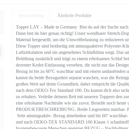
Beschreibung
Ähnliche Produkte
Topper LAY – Made in Germany Bist du auf der Suche nach e
Dann bist du hier genau richtig! Unser wendbarer Stretch-Do
Material hergestellt, um die Umweltbelastung zu reduzieren und
Diese Topper sind beidseitig mit atmungsaktiver Polyester-Kli
Luftzirkulation und ein angenehmes Schlafklima sorgt. Das u
Belüftung zusätzlich und trägt zu einem erholsamen Schlaf be
dezenter Keder-Einfassung versehen, die nicht nur das Design 
Bezug ist bis zu 60°C waschbar und mit einem umlaufenden un
kannst du beide Bezugseiten separat waschen, was die Reini
großen Wert auf deine Gesundheit, daher entspricht die Quali
nach dem OEKO-Tex Standard 100. Du kannst dich also sicher 
zu erhalten. Verleihe deinem Bett mit unseren Toppern den zu
eine erholsame Nachtruhe wie nie zuvor. Bestelle noch heute 
PRODUKTBESCHREIBUNG- Beide Liegeseiten nutzbar- Punkt
Sehr atmungsaktiv- Bezug abnehmbar und bis 60° waschbar- 
und nach OEKO-TEX STANDARD 100 Klasse 1 schadstoffgepr
hygienebewusste Menschen geeignet BEZUG – Nachhaltiger B