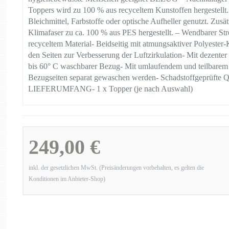
Toppers wird zu 100 % aus recyceltem Kunstoffen hergestellt.
Bleichmittel, Farbstoffe oder optische Aufheller genutzt. Zusä
Klimafaser zu ca. 100 % aus PES hergestellt. – Wendbarer Str
recyceltem Material- Beidseitig mit atmungsaktiver Polyeste
den Seiten zur Verbesserung der Luftzirkulation- Mit dezenter
bis 60° C waschbarer Bezug- Mit umlaufendem und teilbarem
Bezugseiten separat gewaschen werden- Schadstoffgeprüfte 
LIEFERUMFANG- 1 x Topper (je nach Auswahl)
249,00 €
inkl. der gesetzlichen MwSt. (Preisänderungen vorbehalten, es gelten die
Konditionen im Anbieter-Shop)