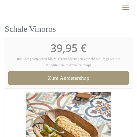
Skip
Toggl
to
naviga
main
content
Schale Vinoros
39,95 €
inkl. der gesetzlichen MwSt. (Preisänderungen vorbehalten, es gelten die
Konditionen im Anbieter-Shop)
Zum Anbietershop