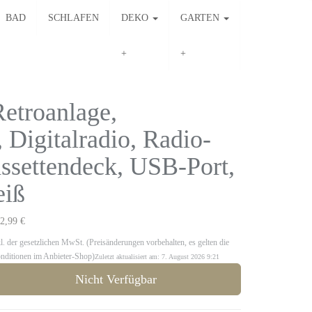
BAD
SCHLAFEN
DEKO
GARTEN
etroanlage,
, Digitalradio, Radio-
ssettendeck, USB-Port,
eiß
2,99 €
kl. der gesetzlichen MwSt. (Preisänderungen vorbehalten, es gelten die
nditionen im Anbieter-Shop)
Zuletzt aktualisiert am: 7. August 2026 9:21
Nicht Verfügbar