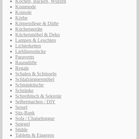
Kochen, Backen, Würzen
Kommode
Konsole
Körbe
Körperpflege & Düfte
Küchengeräte
Küchenmöbel & Deko
Lampen & Leuchten
Lichterketten
Lieblingsstücke
Paravents
Raumdüfte
Regale
Schalen & Schüsseln
Schlafzimmermöbel
Schminktische
Schränke
Schreibtisch & Sekretär
Selbermachen / DIY
Sessel
Sitz-Bank
Sofa / Chaiselongue
Spiegel
Stühle
Tabletts & Etageren