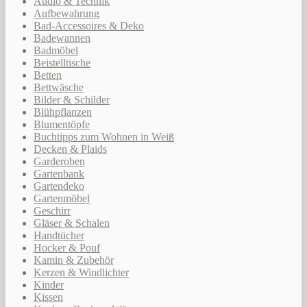
Audio & Technik
Aufbewahrung
Bad-Accessoires & Deko
Badewannen
Badmöbel
Beistelltische
Betten
Bettwäsche
Bilder & Schilder
Blühpflanzen
Blumentöpfe
Buchtipps zum Wohnen in Weiß
Decken & Plaids
Garderoben
Gartenbank
Gartendeko
Gartenmöbel
Geschirr
Gläser & Schalen
Handtücher
Hocker & Pouf
Kamin & Zubehör
Kerzen & Windlichter
Kinder
Kissen