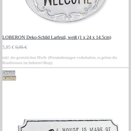
LOBERON Deko-Schild Larfeuil, weiß (1 x 24 x 14.5cm)
5,95 €
9,95 €
inkl. der gesetzlichen MwSt. (Preisänderungen vorbehalten, es gelten die
Konditionen im Anbieter-Shop)
Details
Kaufen