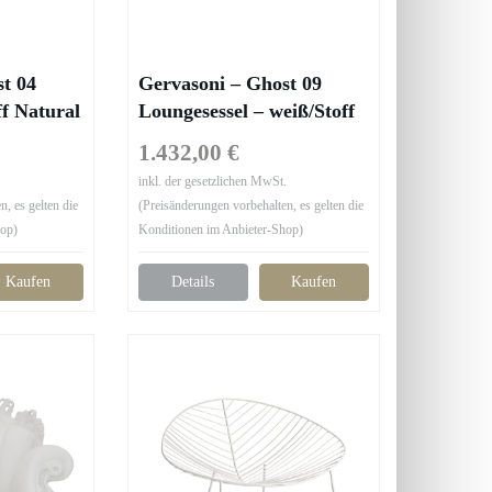
t 04
Gervasoni – Ghost 09
ff Natural
Loungesessel – weiß/Stoff
HxT
Lino bianco/BxHxT
1.432,00 €
Kissen
110x80x85cm/mit 2 Kissen
.
inkl. der gesetzlichen MwSt.
60x60cm
, es gelten die
(Preisänderungen vorbehalten, es gelten die
hop)
Konditionen im Anbieter-Shop)
Kaufen
Details
Kaufen