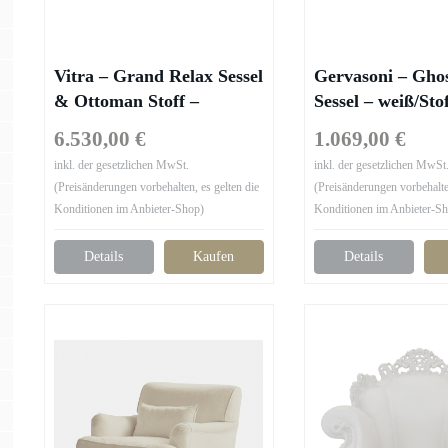
Vitra – Grand Relax Sessel
Gervasoni – Ghos
& Ottoman Stoff –
Sessel – weiß/Sto
elfenbein perle/Sitzfläche
Lino bianco/Bx
6.530,00 €
1.069,00 €
Stoff Nubia 01/Rückseite
75x90x75cm/mit 
inkl. der gesetzlichen MwSt.
inkl. der gesetzlichen MwSt
Leder Forte 07/Fuß
50x50cm
(Preisänderungen vorbehalten, es gelten die
(Preisänderungen vorbehalten
Aluminium-Druckguss
Konditionen im Anbieter-Shop)
Konditionen im Anbieter-S
poliert
Details
Kaufen
Details