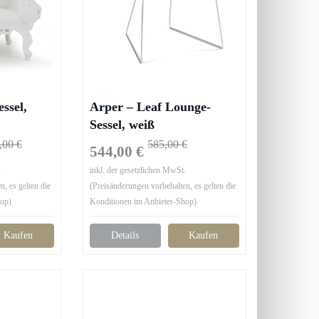
ssel,
Arper – Leaf Lounge-
Sessel, weiß
,00 €
585,00 €
544,00 €
.
inkl. der gesetzlichen MwSt.
, es gelten die
(Preisänderungen vorbehalten, es gelten die
hop)
Konditionen im Anbieter-Shop)
Kaufen
Details
Kaufen