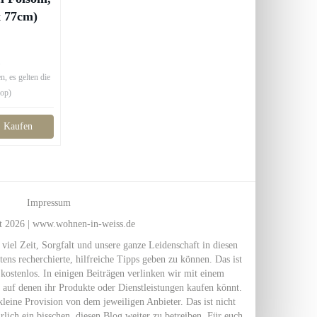
x 77cm)
.
, es gelten die
hop)
Kaufen
Impressum
t 2026 | www.wohnen-in-weiss.de
l Zeit, Sorgfalt und unsere ganze Leidenschaft in diesen
ens recherchierte, hilfreiche Tipps geben zu können. Das ist
kostenlos. In einigen Beiträgen verlinken wir mit einem
 auf denen ihr Produkte oder Dienstleistungen kaufen könnt.
leine Provision von dem jeweiligen Anbieter. Das ist nicht
ürlich ein bisschen, diesen Blog weiter zu betreiben. Für euch