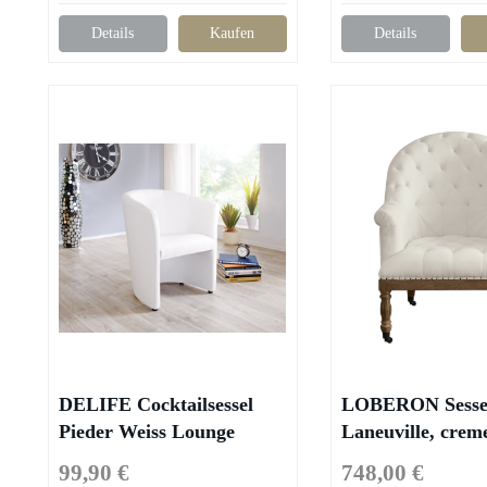
Details
Kaufen
Details
DELIFE Cocktailsessel
LOBERON Sesse
Pieder Weiss Lounge
Laneuville, creme
gepolstert Kunstleder,
x 91cm)
99,90 €
748,00 €
Cocktailsessel