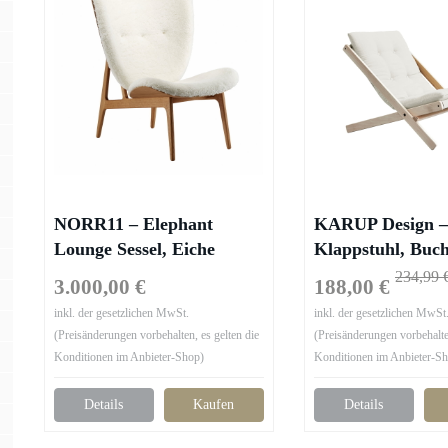
NORR11 – Elephant
KARUP Design –
Lounge Sessel, Eiche
Klappstuhl, Buch
geräuchert / Schaffell off-
(701)
234,99 
3.000,00 €
188,00 €
white
inkl. der gesetzlichen MwSt.
inkl. der gesetzlichen MwSt
(Preisänderungen vorbehalten, es gelten die
(Preisänderungen vorbehalten
Konditionen im Anbieter-Shop)
Konditionen im Anbieter-S
Details
Kaufen
Details