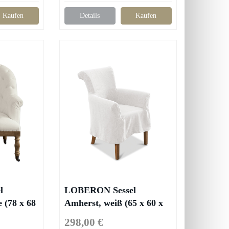
Kaufen
Details
Kaufen
l
LOBERON Sessel
 (78 x 68
Amherst, weiß (65 x 60 x
89cm)
298,00 €