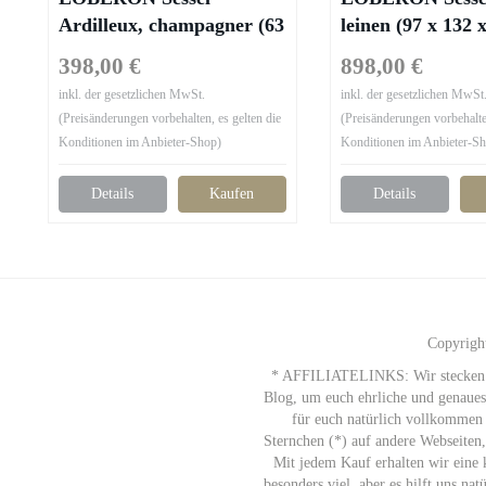
Ardilleux, champagner (63
leinen (97 x 132 
x 65 x 73cm)
398,00 €
898,00 €
inkl. der gesetzlichen MwSt.
inkl. der gesetzlichen MwSt
(Preisänderungen vorbehalten, es gelten die
(Preisänderungen vorbehalten
Konditionen im Anbieter-Shop)
Konditionen im Anbieter-S
Details
Kaufen
Details
Copyrigh
* AFFILIATELINKS: Wir stecken vie
Blog, um euch ehrliche und genauest
für euch natürlich vollkommen 
Sternchen (*) auf andere Webseiten,
Mit jedem Kauf erhalten wir eine k
besonders viel, aber es hilft uns nat