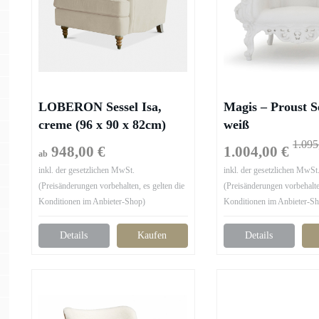
LOBERON Sessel Isa,
Magis – Proust Se
creme (96 x 90 x 82cm)
weiß
1.095
948,00 €
1.004,00 €
ab
inkl. der gesetzlichen MwSt.
inkl. der gesetzlichen MwSt
(Preisänderungen vorbehalten, es gelten die
(Preisänderungen vorbehalten
Konditionen im Anbieter-Shop)
Konditionen im Anbieter-S
Details
Kaufen
Details