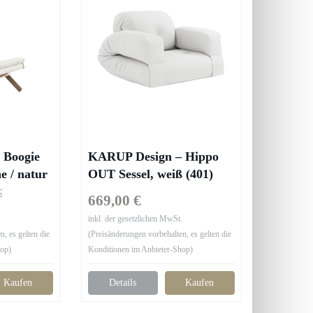
 Boogie
KARUP Design – Hippo
e / natur
OUT Sessel, weiß (401)
€
669,00 €
.
inkl. der gesetzlichen MwSt.
, es gelten die
(Preisänderungen vorbehalten, es gelten die
hop)
Konditionen im Anbieter-Shop)
Kaufen
Details
Kaufen