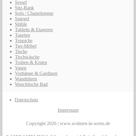
Sessel
Sitz-Bank
Sofa / Chaiselongue
Spiegel
Stühle
Tabletts & Etageren
Tapeten
Teppiche
Tier-Möbel
Tische
Tischwäsche
Truhen & Kisten
Vasen
Vorhänge & Gardinen
Wanduhren
Waschtische Bad
Datenschutz
Impressum
Copyright 2026 | www.wohnen-in-weiss.de