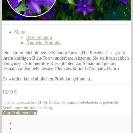
Menu
Beschreibung
Ähnliche Produkte
Die extrem reichblühende Kletterpflanze ‚The President‘ setzt mit
ihrem kräftigen Blau-Ton wunderbare Akzente. Sie stellt tatsächlich
den ganzen Sommer ihre Riesenblüten zur Schau und gehört
deshalb zu den beliebtesten Clematis-Sorten! (Clematis-Hybr.)
Es wurden keine ähnlichen Produkte gefunden.
12,99 €
inkl. der gesetzlichen MwSt. (Preisänderungen vorbehalten, es gelten die
Konditionen im Anbieter-Shop)
Zum Anbietershop