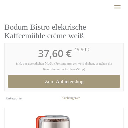
Skip
Toggl
to
naviga
main
content
Bodum Bistro elektrische
Kaffeemühle crème weiß
37,60 €
49,90 €
inkl. der gesetzlichen MwSt. (Preisänderungen vorbehalten, es gelten die
Konditionen im Anbieter-Shop)
Zum Anbietershop
Kategorie
Küchengeräte