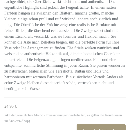
nachgebildet, die Oberfläche wirkt leicht matt und authentisch. Das
eigentliche Highlight sind jedoch die Feigenfrüchte: In einem satten
Farbton hängen sie zwischen den Blättern, manche größer, manche
kleiner, einige schon prall und reif wirkend, andere noch zierlich und
jung. Die Oberfläche der Früchte zeigt eine realistische Struktur mit
feinen Rillen, die täuschend echt aussieht. Die Zweige selbst sind mit
einem Eisendraht verstärkt, was sie formbar und flexibel macht. Sie
können die Äste nach Belieben biegen, um die perfekte Form für Ihre
Vase oder Ihr Arrangement zu finden. Die Stiele wirken natürlich und
weisen eine authentische Holzoptik auf, die den botanischen Charakter
unterstreicht. Die Feigenzweige bringen mediterranes Flair und eine
entspannte, sommerliche Stimmung in jeden Raum. Sie passen wunderbar
zu natürlichen Materialien wie Terrakotta, Rattan und Holz und
harmonieren mit warmen Farbtönen. Ein zusätzlicher Vorteil: Anders als
echte Zweige bleiben diese dauerhaft schön, vertrocknen nicht und
benötigen kein Wasser.
24,95 €
inkl. der gesetzlichen MwSt. (Preisänderungen vorbehalten, es gelten die Konditionen
im Anbieter-Shop)