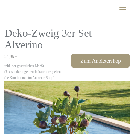
Skip
Toggle
to
naviga
main
content
Deko-Zweig 3er Set
Alverino
24,95 €
Zum Anbietershop
inkl. der gesetzlichen MwSt.
(Preisänderungen vorbehalten, es gelten
die Konditionen im Anbieter-Shop)