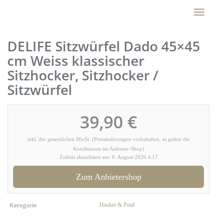
Skip
Toggl
to
naviga
main
content
DELIFE Sitzwürfel Dado 45×45
cm Weiss klassischer
Sitzhocker, Sitzhocker /
Sitzwürfel
39,90 €
inkl. der gesetzlichen MwSt. (Preisänderungen vorbehalten, es gelten die
Konditionen im Anbieter-Shop)
Zuletzt aktualisiert am: 6. August 2026 4:17
Zum Anbietershop
Kategorie
Hocker & Pouf