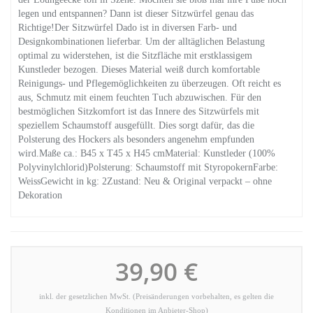
legen und entspannen? Dann ist dieser Sitzwürfel genau das
Richtige!Der Sitzwürfel Dado ist in diversen Farb- und
Designkombinationen lieferbar. Um der alltäglichen Belastung
optimal zu widerstehen, ist die Sitzfläche mit erstklassigem
Kunstleder bezogen. Dieses Material weiß durch komfortable
Reinigungs- und Pflegemöglichkeiten zu überzeugen. Oft reicht es
aus, Schmutz mit einem feuchten Tuch abzuwischen. Für den
bestmöglichen Sitzkomfort ist das Innere des Sitzwürfels mit
speziellem Schaumstoff ausgefüllt. Dies sorgt dafür, das die
Polsterung des Hockers als besonders angenehm empfunden
wird.Maße ca.: B45 x T45 x H45 cmMaterial: Kunstleder (100%
Polyvinylchlorid)Polsterung: Schaumstoff mit StyropokernFarbe:
WeissGewicht in kg: 2Zustand: Neu & Original verpackt – ohne
Dekoration
39,90 €
inkl. der gesetzlichen MwSt. (Preisänderungen vorbehalten, es gelten die
Konditionen im Anbieter-Shop)