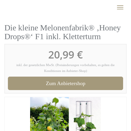
Skip
Toggl
to
naviga
main
content
Die kleine Melonenfabrik® ‚Honey
Drops®‘ F1 inkl. Kletterturm
20,99 €
inkl. der gesetzlichen MwSt. (Preisänderungen vorbehalten, es gelten die
Konditionen im Anbieter-Shop)
Zum Anbietershop