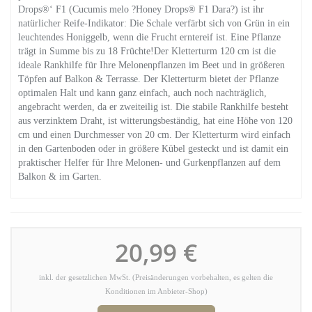
Drops®‘ F1 (Cucumis melo ?Honey Drops® F1 Dara?) ist ihr
natürlicher Reife-Indikator: Die Schale verfärbt sich von Grün in ein
leuchtendes Honiggelb, wenn die Frucht erntereif ist. Eine Pflanze
trägt in Summe bis zu 18 Früchte!Der Kletterturm 120 cm ist die
ideale Rankhilfe für Ihre Melonenpflanzen im Beet und in größeren
Töpfen auf Balkon & Terrasse. Der Kletterturm bietet der Pflanze
optimalen Halt und kann ganz einfach, auch noch nachträglich,
angebracht werden, da er zweiteilig ist. Die stabile Rankhilfe besteht
aus verzinktem Draht, ist witterungsbeständig, hat eine Höhe von 120
cm und einen Durchmesser von 20 cm. Der Kletterturm wird einfach
in den Gartenboden oder in größere Kübel gesteckt und ist damit ein
praktischer Helfer für Ihre Melonen- und Gurkenpflanzen auf dem
Balkon & im Garten.
20,99 €
inkl. der gesetzlichen MwSt. (Preisänderungen vorbehalten, es gelten die
Konditionen im Anbieter-Shop)