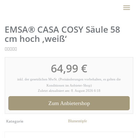
Skip
Toggl
to
naviga
main
content
EMSA® CASA COSY Säule 58
cm hoch ‚weiß‘
64,99 €
inkl. der gesetzlichen MwSt. (Preisänderungen vorbehalten, es gelten die
Konditionen im Anbieter-Shop)
Zuletzt aktualisiert am: 8. August 2026 6:18
Zum Anbietershop
Kategorie
Blumentöpfe