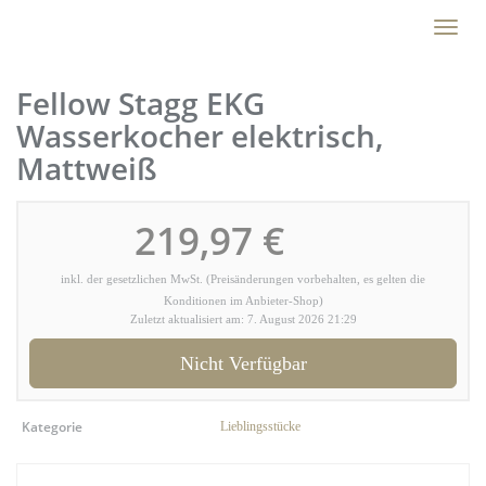
Skip
Toggl
to
naviga
main
content
Fellow Stagg EKG
Wasserkocher elektrisch,
Mattweiß
219,97 €
inkl. der gesetzlichen MwSt. (Preisänderungen vorbehalten, es gelten die
Konditionen im Anbieter-Shop)
Zuletzt aktualisiert am: 7. August 2026 21:29
Nicht Verfügbar
Kategorie
Lieblingsstücke