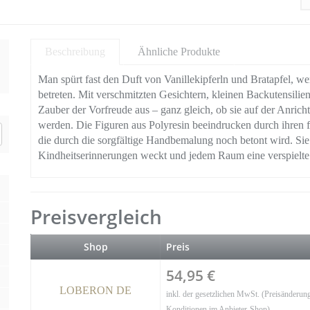
Beschreibung
Ähnliche Produkte
Man spürt fast den Duft von Vanillekipferln und Bratapfel, w
betreten. Mit verschmitzten Gesichtern, kleinen Backutensilie
Zauber der Vorfreude aus – ganz gleich, ob sie auf der Anric
werden. Die Figuren aus Polyresin beeindrucken durch ihren f
die durch die sorgfältige Handbemalung noch betont wird. Sie
Kindheitserinnerungen weckt und jedem Raum eine verspielte 
Preisvergleich
Shop
Preis
54,95 €
LOBERON DE
inkl. der gesetzlichen MwSt. (Preisänderung
Konditionen im Anbieter-Shop)