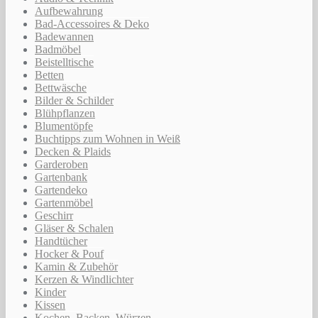
Aufbewahrung
Bad-Accessoires & Deko
Badewannen
Badmöbel
Beistelltische
Betten
Bettwäsche
Bilder & Schilder
Blühpflanzen
Blumentöpfe
Buchtipps zum Wohnen in Weiß
Decken & Plaids
Garderoben
Gartenbank
Gartendeko
Gartenmöbel
Geschirr
Gläser & Schalen
Handtücher
Hocker & Pouf
Kamin & Zubehör
Kerzen & Windlichter
Kinder
Kissen
Kochen, Backen, Würzen