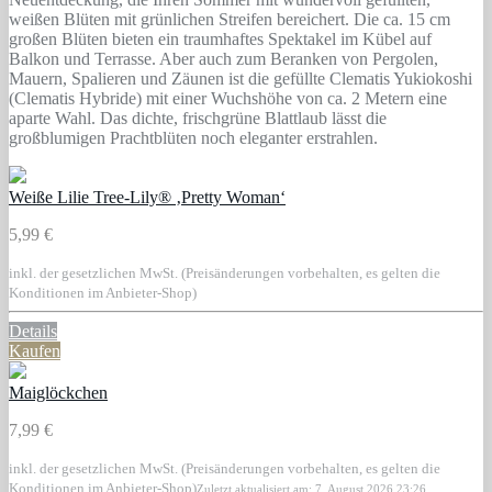
weißen Blüten mit grünlichen Streifen bereichert. Die ca. 15 cm
großen Blüten bieten ein traumhaftes Spektakel im Kübel auf
Balkon und Terrasse. Aber auch zum Beranken von Pergolen,
Mauern, Spalieren und Zäunen ist die gefüllte Clematis Yukiokoshi
(Clematis Hybride) mit einer Wuchshöhe von ca. 2 Metern eine
aparte Wahl. Das dichte, frischgrüne Blattlaub lässt die
großblumigen Prachtblüten noch eleganter erstrahlen.
Weiße Lilie Tree-Lily® ‚Pretty Woman‘
5,99 €
inkl. der gesetzlichen MwSt. (Preisänderungen vorbehalten, es gelten die
Konditionen im Anbieter-Shop)
Details
Kaufen
Maiglöckchen
7,99 €
inkl. der gesetzlichen MwSt. (Preisänderungen vorbehalten, es gelten die
Konditionen im Anbieter-Shop)
Zuletzt aktualisiert am: 7. August 2026 23:26