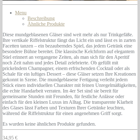
Menu
Beschreibung
Ähnliche Produkte
Diese mundgeblasenen Gläser sind weit mehr als nur Trinkgefäße.
Ihre vertikale Riffelstruktur fängt das Licht ein und lässt es in zarten
Facetten tanzen – ein bezauberndes Spiel, das jedem Getränk eine
besondere Bühne bereitet. Die klassische Kelchform auf elegantem
Stiel erinnert an vergangene Zeiten, als man sich für den Aperitif
noch Zeit nahm und jedes Detail zelebrierte. Ob gefüllt mit
prickelndem Champagner, einem erfrischenden Cocktail oder als
Schale für ein luftiges Dessert – diese Gläser setzen Ihre Kreationen
gekonnt in Szene. Die mundgeblasene Fertigung verleiht jedem
Stück einen individuellen Charakter mit feinen Unregelmäßigkeiten,
die echte Handarbeit verraten. Im 4er Set sind sie bereit für
gemeinsame Stunden mit Freunden, für festliche Anlässe oder
einfach für den kleinen Luxus im Alltag. Die transparente Klarheit
des Glases lässt Farben und Texturen Ihrer Getränke leuchten,
während die Riffelstruktur für einen angenehmen Griff sorgt.
Es wurden keine ähnlichen Produkte gefunden.
34,95 €