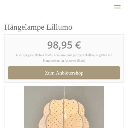
Skip
Toggl
to
naviga
main
content
Hängelampe Lillumo
98,95 €
inkl. der gesetzlichen MwSt. (Preisänderungen vorbehalten, es gelten die
Konditionen im Anbieter-Shop)
Zum Anbietershop