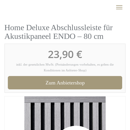
Skip
Toggl
to
naviga
main
content
Home Deluxe Abschlussleiste für
Akustikpaneel ENDO – 80 cm
23,90 €
inkl. der gesetzlichen MwSt. (Preisänderungen vorbehalten, es gelten die
Konditionen im Anbieter-Shop)
Zum Anbietershop