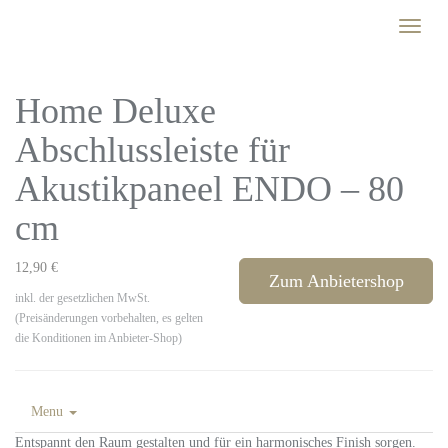
Skip
Toggle
to
naviga
main
content
Home Deluxe
Abschlussleiste für
Akustikpaneel ENDO – 80
cm
12,90 €
Zum Anbietershop
inkl. der gesetzlichen MwSt.
(Preisänderungen vorbehalten, es gelten
die Konditionen im Anbieter-Shop)
Menu
Entspannt den Raum gestalten und für ein harmonisches Finish sorgen.