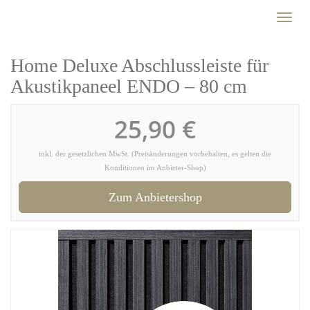
Skip
Toggl
to
naviga
main
content
Home Deluxe Abschlussleiste für
Akustikpaneel ENDO – 80 cm
25,90 €
inkl. der gesetzlichen MwSt. (Preisänderungen vorbehalten, es gelten die
Konditionen im Anbieter-Shop)
Zum Anbietershop