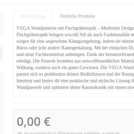
Beschreibung
Ähnliche Produkte
VEGA Wandpaneele mit Fischgrätenoptik – Modernes Design
Fischgrätenoptik bringen sowohl Stil als auch Funktionalität 
sorgen für eine angenehme Klangumgebung, indem sie stören
Büros oder jede andere Raumgestaltung. Mit der einfachen Do-i
und ohne Fachkenntnisse anbringen. Dank der benutzerfreun
erledigt. Die Paneele bestehen aus umweltfreundlichen Materia
Wirkung, sondern auch ein gutes Gewissen. Die VEGA Wandpa
passen sich so problemlos deinen Bedürfnissen und der Raumg
Interieur und bieten dir eine praktische und stylische Lösung
Wandpaneele und optimiere deine Raumakustik mit einem mod
0,00 €
inkl. der gesetzlichen MwSt. (Preisänderungen vorbehalten, es gelten die