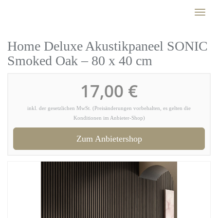
Skip
Toggl
to
naviga
main
content
Home Deluxe Akustikpaneel SONIC
Smoked Oak – 80 x 40 cm
17,00 €
inkl. der gesetzlichen MwSt. (Preisänderungen vorbehalten, es gelten die
Konditionen im Anbieter-Shop)
Zum Anbietershop