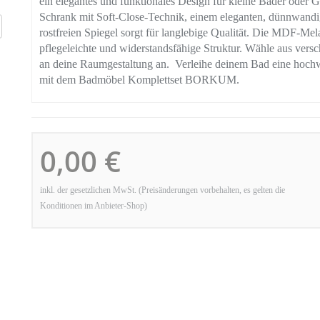
ein elegantes und funktionales Design für kleine Bäder oder
Schrank mit Soft-Close-Technik, einem eleganten, dünnwand
rostfreien Spiegel sorgt für langlebige Qualität. Die MDF-M
pflegeleichte und widerstandsfähige Struktur. Wähle aus versc
an deine Raumgestaltung an. Verleihe deinem Bad eine hochwe
mit dem Badmöbel Komplettset BORKUM.
0,00 €
inkl. der gesetzlichen MwSt. (Preisänderungen vorbehalten, es gelten die
Konditionen im Anbieter-Shop)