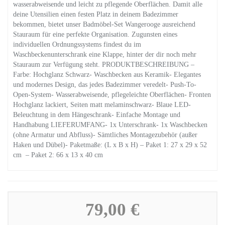
wasserabweisende und leicht zu pflegende Oberflächen. Damit alle
deine Utensilien einen festen Platz in deinem Badezimmer
bekommen, bietet unser Badmöbel-Set Wangerooge ausreichend
Stauraum für eine perfekte Organisation. Zugunsten eines
individuellen Ordnungssystems findest du im
Waschbeckenunterschrank eine Klappe, hinter der dir noch mehr
Stauraum zur Verfügung steht. PRODUKTBESCHREIBUNG –
Farbe: Hochglanz Schwarz- Waschbecken aus Keramik- Elegantes
und modernes Design, das jedes Badezimmer veredelt- Push-To-
Open-System- Wasserabweisende, pflegeleichte Oberflächen- Fronten
Hochglanz lackiert, Seiten matt melaminschwarz- Blaue LED-
Beleuchtung in dem Hängeschrank- Einfache Montage und
Handhabung LIEFERUMFANG- 1x Unterschrank- 1x Waschbecken
(ohne Armatur und Abfluss)- Sämtliches Montagezubehör (außer
Haken und Dübel)- Paketmaße: (L x B x H) – Paket 1: 27 x 29 x 52
cm – Paket 2: 66 x 13 x 40 cm
79,00 €