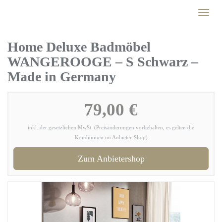
Skip
Toggl
to
naviga
main
content
Home Deluxe Badmöbel
WANGEROOGE – S Schwarz –
Made in Germany
79,00 €
inkl. der gesetzlichen MwSt. (Preisänderungen vorbehalten, es gelten die
Konditionen im Anbieter-Shop)
Zum Anbietershop