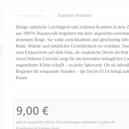
Beschreibung
Ähnliche Produkte
Bringe natürliche Leichtigkeit und zeitlosen Komfort in de
aus 100?% Baumwolle begeistert mit ihrer angenehm weichen H
dezentem Beige. Sie wirkt zurückhaltend und gleichzeitig sti
Ruhe, Wärme und natürlicher Gemütlichkeit zu verleihen. Dan
zum Einkuscheln auf dem Sofa, als zusätzliche Decke im Bett o
etwas höheres Gewicht sorgt für ein besonders behagliches L
angenehmes Klima schafft – zu jeder Jahreszeit. Ob als stilvo
Begleiter für entspannte Stunden – die Decke ELIA bringt nat
Raum.
9,00 €
inkl. der gesetzlichen MwSt. (Preisänderungen vorbehalten, es gelten die
Konditionen im Anbieter-Shop)