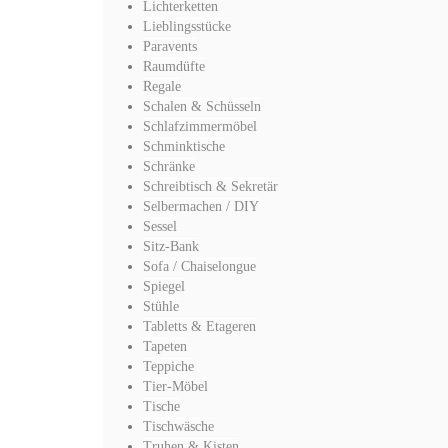
Lichterketten
Lieblingsstücke
Paravents
Raumdüfte
Regale
Schalen & Schüsseln
Schlafzimmermöbel
Schminktische
Schränke
Schreibtisch & Sekretär
Selbermachen / DIY
Sessel
Sitz-Bank
Sofa / Chaiselongue
Spiegel
Stühle
Tabletts & Etageren
Tapeten
Teppiche
Tier-Möbel
Tische
Tischwäsche
Truhen & Kisten