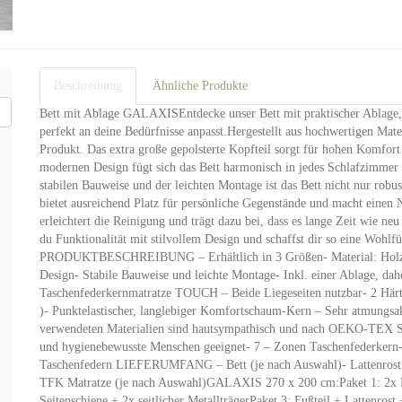
Beschreibung
Ähnliche Produkte
Bett mit Ablage GALAXISEntdecke unser Bett mit praktischer Ablage, d
perfekt an deine Bedürfnisse anpasst.Hergestellt aus hochwertigen Mate
Produkt. Das extra große gepolsterte Kopfteil sorgt für hohen Komfor
modernen Design fügt sich das Bett harmonisch in jedes Schlafzimmer 
stabilen Bauweise und der leichten Montage ist das Bett nicht nur robu
bietet ausreichend Platz für persönliche Gegenstände und macht einen N
erleichtert die Reinigung und trägt dazu bei, dass es lange Zeit wie n
du Funktionalität mit stilvollem Design und schaffst dir so eine Wohl
PRODUKTBESCHREIBUNG – Erhältlich in 3 Größen- Material: Holz und
Design- Stabile Bauweise und leichte Montage- Inkl. einer Ablage, dahe
Taschenfederkernmatratze TOUCH – Beide Liegeseiten nutzbar- 2 Härt
)- Punktelastischer, langlebiger Komfortschaum-Kern – Sehr atmungsa
verwendeten Materialien sind hautsympathisch und nach OEKO-TEX S
und hygienebewusste Menschen geeignet- 7 – Zonen Taschenfederkern-
Taschenfedern LIEFERUMFANG – Bett (je nach Auswahl)- Lattenrost (
TFK Matratze (je nach Auswahl)GALAXIS 270 x 200 cm:Paket 1: 2x Ko
Seitenschiene + 2x seitlicher MetallträgerPaket 3: Fußteil + Lattenrost