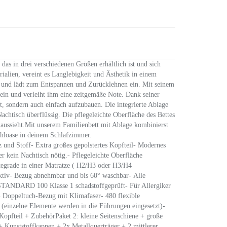
as in drei verschiedenen Größen erhältlich ist und sich
rialien, vereint es Langlebigkeit und Ästhetik in einem
t und lädt zum Entspannen und Zurücklehnen ein. Mit seinem
ein und verleiht ihm eine zeitgemäße Note. Dank seiner
st, sondern auch einfach aufzubauen. Die integrierte Ablage
achtisch überflüssig. Die pflegeleichte Oberfläche des Bettes
eu aussieht.Mit unserem Familienbett mit Ablage kombinierst
fühloase in deinem Schlafzimmer.
 Stoff- Extra großes gepolstertes Kopfteil- Modernes
r kein Nachtisch nötig.- Pflegeleichte Oberfläche
egrade in einer Matratze ( H2/H3 oder H3/H4
ktiv- Bezug abnehmbar und bis 60° waschbar- Alle
TANDARD 100 Klasse 1 schadstoffgeprüft- Für Allergiker
 Doppeltuch-Bezug mit Klimafaser- 480 flexible
einzelne Elemente werden in die Führungen eingesetzt)-
pfteil + ZubehörPaket 2: kleine Seitenschiene + große
 + Kunststoffkappen + 2x Metallquerträger + 2 mittlerer