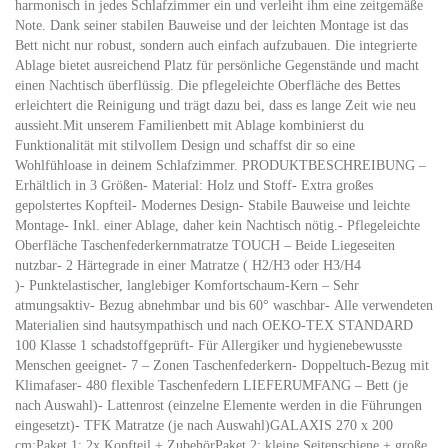
harmonisch in jedes Schlafzimmer ein und verleiht ihm eine zeitgemäße
Note. Dank seiner stabilen Bauweise und der leichten Montage ist das
Bett nicht nur robust, sondern auch einfach aufzubauen. Die integrierte
Ablage bietet ausreichend Platz für persönliche Gegenstände und macht
einen Nachtisch überflüssig. Die pflegeleichte Oberfläche des Bettes
erleichtert die Reinigung und trägt dazu bei, dass es lange Zeit wie neu
aussieht.Mit unserem Familienbett mit Ablage kombinierst du
Funktionalität mit stilvollem Design und schaffst dir so eine
Wohlfühloase in deinem Schlafzimmer. PRODUKTBESCHREIBUNG –
Erhältlich in 3 Größen- Material: Holz und Stoff- Extra großes
gepolstertes Kopfteil- Modernes Design- Stabile Bauweise und leichte
Montage- Inkl. einer Ablage, daher kein Nachtisch nötig.- Pflegeleichte
Oberfläche Taschenfederkernmatratze TOUCH – Beide Liegeseiten
nutzbar- 2 Härtegrade in einer Matratze ( H2/H3 oder H3/H4
)- Punktelastischer, langlebiger Komfortschaum-Kern – Sehr
atmungsaktiv- Bezug abnehmbar und bis 60° waschbar- Alle verwendeten
Materialien sind hautsympathisch und nach OEKO-TEX STANDARD
100 Klasse 1 schadstoffgeprüft- Für Allergiker und hygienebewusste
Menschen geeignet- 7 – Zonen Taschenfederkern- Doppeltuch-Bezug mit
Klimafaser- 480 flexible Taschenfedern LIEFERUMFANG – Bett (je
nach Auswahl)- Lattenrost (einzelne Elemente werden in die Führungen
eingesetzt)- TFK Matratze (je nach Auswahl)GALAXIS 270 x 200
cm:Paket 1: 2x Kopfteil + ZubehörPaket 2: kleine Seitenschiene + große