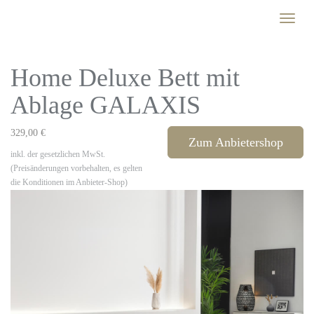
Skip
Toggle
to
naviga
main
content
Home Deluxe Bett mit
Ablage GALAXIS
329,00 €
Zum Anbietershop
inkl. der gesetzlichen MwSt.
(Preisänderungen vorbehalten, es gelten
die Konditionen im Anbieter-Shop)