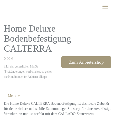
Skip
Toggle
to
naviga
main
content
Home Deluxe
Bodenbefestigung
CALTERRA
0,00 €
Zum Anbietershop
inkl. der gesetzlichen MwSt.
(Preisänderungen vorbehalten, es gelten
die Konditionen im Anbieter-Shop)
Menu
Die Home Deluxe CALTERRA Bodenbefestigung ist das ideale Zubehör
für deine sichere und stabile Zaunmontage. Sie sorgt für eine zuverlässige
Verankerung und ist perfekt mit dem CALLADO Zaunsystem