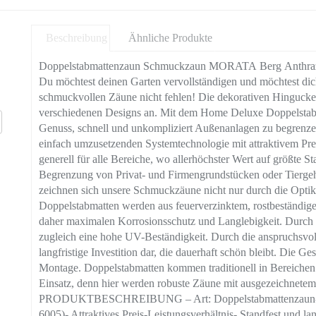
Beschreibung
Ähnliche Produkte
Doppelstabmattenzaun Schmuckzaun MORATA Berg Anthrazit / 
Du möchtest deinen Garten vervollständigen und möchtest di
schmuckvollen Zäune nicht fehlen! Die dekorativen Hingucker
verschiedenen Designs an. Mit dem Home Deluxe Doppelsta
Genuss, schnell und unkompliziert Außenanlagen zu begrenze
einfach umzusetzenden Systemtechnologie mit attraktivem Prei
generell für alle Bereiche, wo allerhöchster Wert auf größte St
Begrenzung von Privat- und Firmengrundstücken oder Tiergehe
zeichnen sich unsere Schmuckzäune nicht nur durch die Optik
Doppelstabmatten werden aus feuerverzinktem, rostbeständigem
daher maximalen Korrosionsschutz und Langlebigkeit. Durch d
zugleich eine hohe UV-Beständigkeit. Durch die anspruchsvol
langfristige Investition dar, die dauerhaft schön bleibt. Die G
Montage. Doppelstabmatten kommen traditionell in Bereichen 
Einsatz, denn hier werden robuste Zäune mit ausgezeichnetem 
PRODUKTBESCHREIBUNG – Art: Doppelstabmattenzaun- Fa
6005)- Attraktives Preis-Leistungsverhältnis- Standfest und la