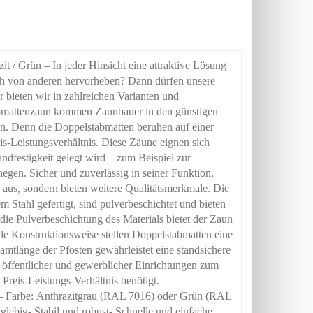
Grün – In jeder Hinsicht eine attraktive Lösung
ch von anderen hervorheben? Dann dürfen unsere
 bieten wir in zahlreichen Varianten und
bmattenzaun kommen Zaunbauer in den günstigen
n. Denn die Doppelstabmatten beruhen auf einer
s-Leistungsverhältnis. Diese Zäune eignen sich
andfestigkeit gelegt wird – zum Beispiel zur
gen. Sicher und zuverlässig in seiner Funktion,
 aus, sondern bieten weitere Qualitätsmerkmale. Die
 Stahl gefertigt, sind pulverbeschichtet und bieten
ie Pulverbeschichtung des Materials bietet der Zaun
le Konstruktionsweise stellen Doppelstabmatten eine
esamtlänge der Pfosten gewährleistet eine standsichere
öffentlicher und gewerblicher Einrichtungen zum
Preis-Leistungs-Verhältnis benötigt.
rbe: Anthrazitgrau (RAL 7016) oder Grün (RAL
nglebig- Stabil und robust- Schnelle und einfache