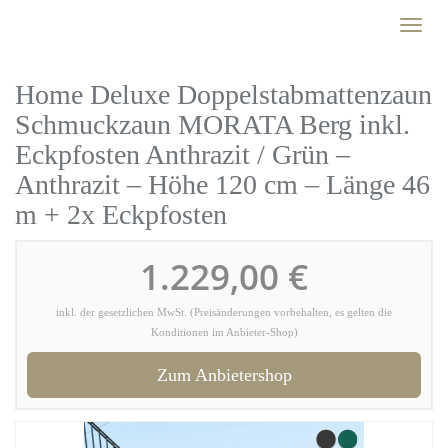
Skip
Toggl
to
naviga
main
content
Home Deluxe Doppelstabmattenzaun
Schmuckzaun MORATA Berg inkl.
Eckpfosten Anthrazit / Grün –
Anthrazit – Höhe 120 cm – Länge 46
m + 2x Eckpfosten
1.229,00 €
inkl. der gesetzlichen MwSt. (Preisänderungen vorbehalten, es gelten die
Konditionen im Anbieter-Shop)
Zum Anbietershop