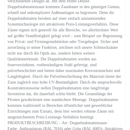
verschiedenen Designs an. Mit dem Home Deluxe
Doppelstabmattenzaun kommen Zaunbauer in den günstigen Genuss,
schnell und unkompliziert Außenanlagen zu begrenzen. Denn die
Doppelstabmatten beruhen auf einer einfach umzusetzenden
Systemtechnologie mit attraktivem Preis-Leistungsverhältnis. Diese
Zäune eignen sich generell für alle Bereiche, wo allerhöchster Wert
auf größte Standfestigkeit gelegt wird – zum Beispiel zur Begrenzung
von Privat- und Firmengrundstücken oder Tiergehegen. Sicher und
zuverlässig in seiner Funktion, zeichnen sich unsere Schmuckzäune
nicht nur durch die Optik aus, sondern bieten weitere
Qualitätsmerkmale. Die Doppelstabmatten werden aus
feuerverzinktem, rostbeständigem Stahl gefertigt, sind
pulverbeschichtet und bieten daher maximalen Korrosionsschutz und
Langlebigkeit. Durch die Pulverbeschichtung des Materials bietet der
Zaun zugleich eine hohe UV-Beständigkeit. Durch die anspruchsvolle
Konstruktionsweise stellen Doppelstabmatten eine langfristige
Investition dar, die dauerhaft schön bleibt. Die Gesamtlänge der
Pfosten gewährleistet eine standsichere Montage. Doppelstabmatten
kommen traditionell in Bereichen öffentlicher und gewerblicher
Einrichtungen zum Einsatz, denn hier werden robuste Zäune mit
ausgezeichnetem Preis-Leistungs-Verhältnis benötigt.
PRODUKTBESCHREIBUNG – Art: Doppelstabmattenzaun-
Farbe: Anthrazitgrau (RAL 7016) oder Grün (RAL 6005)- Attraktives