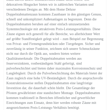
dekorativen Hingucker bieten wir in zahlreichen Varianten und
verschiedenen Designs an. Mit dem Home Deluxe
Doppelstabmattenzaun kommen Zaunbauer in den günstigen Genuss,
schnell und unkompliziert Außenanlagen zu begrenzen. Denn die
Doppelstabmatten beruhen auf einer einfach umzusetzenden
Systemtechnologie mit attraktivem Preis-Leistungsverhältnis. Diese
Zäune eignen sich generell für alle Bereiche, wo allerhöchster Wert
auf größte Standfestigkeit gelegt wird – zum Beispiel zur Begrenzung
von Privat- und Firmengrundstücken oder Tiergehegen. Sicher und
zuverlässig in seiner Funktion, zeichnen sich unsere Schmuckzäune
nicht nur durch die Optik aus, sondern bieten weitere
Qualitätsmerkmale. Die Doppelstabmatten werden aus
feuerverzinktem, rostbeständigem Stahl gefertigt, sind
pulverbeschichtet und bieten daher maximalen Korrosionsschutz und
Langlebigkeit. Durch die Pulverbeschichtung des Materials bietet der
Zaun zugleich eine hohe UV-Beständigkeit. Durch die anspruchsvolle
Konstruktionsweise stellen Doppelstabmatten eine langfristige
Investition dar, die dauerhaft schön bleibt. Die Gesamtlänge der
Pfosten gewährleistet eine standsichere Montage. Doppelstabmatten
kommen traditionell in Bereichen öffentlicher und gewerblicher
Einrichtungen zum Einsatz, denn hier werden robuste Zäune mit
ausgezeichnetem Preis-Leistungs-Verhältnis benötigt.