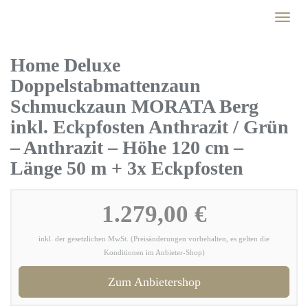
Skip
Toggl
to
naviga
main
content
Home Deluxe
Doppelstabmattenzaun
Schmuckzaun MORATA Berg
inkl. Eckpfosten Anthrazit / Grün
– Anthrazit – Höhe 120 cm –
Länge 50 m + 3x Eckpfosten
1.279,00 €
inkl. der gesetzlichen MwSt. (Preisänderungen vorbehalten, es gelten die
Konditionen im Anbieter-Shop)
Zum Anbietershop