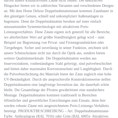
dürfen unsere schmuckvollen Zäune nicht fehlen! Die dekorativen
Hingucker bieten wir in zahlreichen Varianten und verschiedenen Designs
an. Mit dem Home Deluxe Doppelstabmattenzaun kommen Zaunbauer in
den günstigen Genuss, schnell und unkompliziert Außenanlagen zu
begrenzen. Denn die Doppelstabmatten beruhen auf einer einfach
umzusetzenden Systemtechnologie mit attraktivem Preis-
Leistungsverhältnis. Diese Zäune eignen sich generell für alle Bereiche,
wo allerhöchster Wert auf größte Standfestigkeit gelegt wird – zum
Beispiel zur Begrenzung von Privat- und Firmengrundstücken oder
Tiergehegen. Sicher und zuverlässig in seiner Funktion, zeichnen sich
unsere Schmuckzäune nicht nur durch die Optik aus, sondern bieten
weitere Qualitätsmerkmale. Die Doppelstabmatten werden aus
feuerverzinktem, rostbeständigem Stahl gefertigt, sind pulverbeschichtet
und bieten daher maximalen Korrosionsschutz und Langlebigkeit. Durch
die Pulverbeschichtung des Materials bietet der Zaun zugleich eine hohe
UV-Beständigkeit. Durch die anspruchsvolle Konstruktionsweise stellen
Doppelstabmatten eine langfristige Investition dar, die dauerhaft schön
bleibt. Die Gesamtlänge der Pfosten gewährleistet eine standsichere
Montage. Doppelstabmatten kommen traditionell in Bereichen
öffentlicher und gewerblicher Einrichtungen zum Einsatz, denn hier
werden robuste Zäune mit ausgezeichnetem Preis-Leistungs-Verhältnis
benötigt. PRODUKTBESCHREIBUNG – Art: Doppelstabmattenzaun-
Farbe: Anthrazitgrau (RAL 7016) oder Grün (RAL 6005)- Attraktives