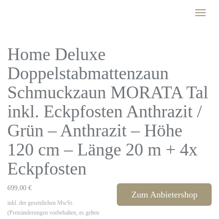
Skip
Toggle
to
naviga
main
content
Home Deluxe
Doppelstabmattenzaun
Schmuckzaun MORATA Tal
inkl. Eckpfosten Anthrazit /
Grün – Anthrazit – Höhe
120 cm – Länge 20 m + 4x
Eckpfosten
699,00 €
Zum Anbietershop
inkl. der gesetzlichen MwSt.
(Preisänderungen vorbehalten, es gelten