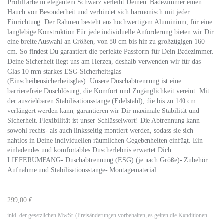
Profilfarbe in elegantem Schwarz verleiht Deinem Badezimmer einen
Hauch von Besonderheit und verbindet sich harmonisch mit jeder
Einrichtung. Der Rahmen besteht aus hochwertigem Aluminium, für eine
langlebige Konstruktion.Für jede individuelle Anforderung bieten wir Dir
eine breite Auswahl an Größen, von 80 cm bis hin zu großzügigen 160
cm. So findest Du garantiert die perfekte Passform für Dein Badezimmer.
Deine Sicherheit liegt uns am Herzen, deshalb verwenden wir für das
Glas 10 mm starkes ESG-Sicherheitsglas
(Einscheibensicherheitsglas). Unsere Duschabtrennung ist eine
barrierefreie Duschlösung, die Komfort und Zugänglichkeit vereint. Mit
der ausziehbaren Stabilisationsstange (Edelstahl), die bis zu 140 cm
verlängert werden kann, garantieren wir Dir maximale Stabilität und
Sicherheit. Flexibilität ist unser Schlüsselwort! Die Abtrennung kann
sowohl rechts- als auch linksseitig montiert werden, sodass sie sich
nahtlos in Deine individuellen räumlichen Gegebenheiten einfügt. Ein
einladendes und komfortables Duscherlebnis erwartet Dich.
LIEFERUMFANG- Duschabtrennung (ESG) (je nach Größe)- Zubehör:
Aufnahme und Stabilisationsstange- Montagematerial
299,00 €
inkl. der gesetzlichen MwSt. (Preisänderungen vorbehalten, es gelten die Konditionen