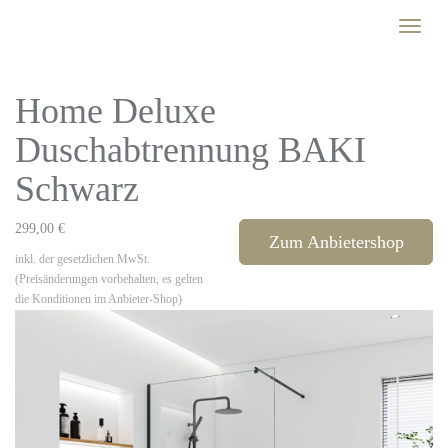
Skip
Toggle
to
naviga
main
content
Home Deluxe
Duschabtrennung BAKI
Schwarz
299,00 €
Zum Anbietershop
inkl. der gesetzlichen MwSt.
(Preisänderungen vorbehalten, es gelten
die Konditionen im Anbieter-Shop)