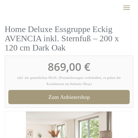
Skip
Toggl
to
naviga
main
content
Home Deluxe Essgruppe Eckig
AVENCIA inkl. Sternfuß – 200 x
120 cm Dark Oak
869,00 €
inkl. der gesetzlichen MwSt. (Preisänderungen vorbehalten, es gelten die
Konditionen im Anbieter-Shop)
Zum Anbietershop