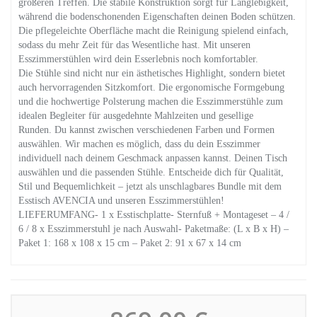
größeren Treffen. Die stabile Konstruktion sorgt für Langlebigkeit,
während die bodenschonenden Eigenschaften deinen Boden schützen.
Die pflegeleichte Oberfläche macht die Reinigung spielend einfach,
sodass du mehr Zeit für das Wesentliche hast. Mit unseren
Esszimmerstühlen wird dein Esserlebnis noch komfortabler.
Die Stühle sind nicht nur ein ästhetisches Highlight, sondern bietet
auch hervorragenden Sitzkomfort. Die ergonomische Formgebung
und die hochwertige Polsterung machen die Esszimmerstühle zum
idealen Begleiter für ausgedehnte Mahlzeiten und gesellige
Runden. Du kannst zwischen verschiedenen Farben und Formen
auswählen. Wir machen es möglich, dass du dein Esszimmer
individuell nach deinem Geschmack anpassen kannst. Deinen Tisch
auswählen und die passenden Stühle. Entscheide dich für Qualität,
Stil und Bequemlichkeit – jetzt als unschlagbares Bundle mit dem
Esstisch AVENCIA und unseren Esszimmerstühlen!
LIEFERUMFANG- 1 x Esstischplatte- Sternfuß + Montageset – 4 /
6 / 8 x Esszimmerstuhl je nach Auswahl- Paketmaße: (L x B x H) –
Paket 1: 168 x 108 x 15 cm – Paket 2: 91 x 67 x 14 cm