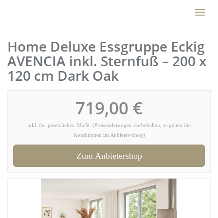
Skip
Toggl
to
naviga
main
content
Home Deluxe Essgruppe Eckig
AVENCIA inkl. Sternfuß – 200 x
120 cm Dark Oak
719,00 €
inkl. der gesetzlichen MwSt. (Preisänderungen vorbehalten, es gelten die
Konditionen im Anbieter-Shop)
Zum Anbietershop