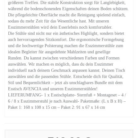
größeren Treffen. Die stabile Konstruktion sorgt für Langlebigkeit,
während die bodenschonenden Eigenschaften deinen Boden schützen.
Die pflegeleichte Oberfläche macht die Reinigung spielend einfach,
sodass du mehr Zeit für das Wesentliche hast. Mit unseren
Esszimmerstühlen wird dein Esserlebnis noch komfortabler.
Die Stühle sind nicht nur ein ästhetisches Highlight, sondern bietet
auch hervorragenden Sitzkomfort. Die ergonomische Formgebung
und die hochwertige Polsterung machen die Esszimmerstühle zum
idealen Begleiter für ausgedehnte Mahlzeiten und gesellige
Runden. Du kannst zwischen verschiedenen Farben und Formen
auswählen. Wir machen es möglich, dass du dein Esszimmer
individuell nach deinem Geschmack anpassen kannst. Deinen Tisch
auswählen und die passenden Stühle. Entscheide dich für Qualität,
Stil und Bequemlichkeit – jetzt als unschlagbares Bundle mit dem
Esstisch AVENCIA und unseren Esszimmerstühlen!
LIEFERUMFANG- 1 x Esstischplatte- Sternfuß + Montageset – 4 /
6 / 8 x Esszimmerstuhl je nach Auswahl- Paketmaße: (L x B x H) –
Paket 1: 168 x 108 x 15 cm – Paket 2: 91 x 67 x 14 cm