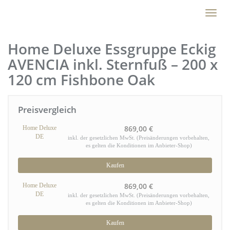
Skip
Toggl
to
naviga
main
content
Home Deluxe Essgruppe Eckig
AVENCIA inkl. Sternfuß – 200 x
120 cm Fishbone Oak
Preisvergleich
869,00 €
Home Deluxe
DE
inkl. der gesetzlichen MwSt. (Preisänderungen vorbehalten,
es gelten die Konditionen im Anbieter-Shop)
Kaufen
869,00 €
Home Deluxe
DE
inkl. der gesetzlichen MwSt. (Preisänderungen vorbehalten,
es gelten die Konditionen im Anbieter-Shop)
Kaufen