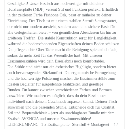
Geselligkeit! Unser Esstisch aus hochwertiger mitteldichter
Holzfaserplatte (MDF) vereint Stil und Funktion perfekt. Erhältlich
in der zeitlosen Farbe Fishbone Oak, passt er mühelos zu deiner
Einrichtung. Der Tisch ist mit einem stabilen Sternfuß ausgestattet,
der nicht nur modern aussieht, sondern auch eine sichere Basis für
alle Gelegenheiten bietet – von gemütlichen Abendessen bis hin zu
größeren Treffen. Die stabile Konstruktion sorgt für Langlebigkeit,
während die bodenschonenden Eigenschaften deinen Boden schützen.
Die pflegeleichte Oberfläche macht die Reinigung spielend einfach,
sodass du mehr Zeit für das Wesentliche hast. Mit unseren
Esszimmerstühlen wird dein Esserlebnis noch komfortabler.
Die Stühle sind nicht nur ein ästhetisches Highlight, sondern bietet
auch hervorragenden Sitzkomfort. Die ergonomische Formgebung
und die hochwertige Polsterung machen die Esszimmerstühle zum
idealen Begleiter für ausgedehnte Mahlzeiten und gesellige
Runden. Du kannst zwischen verschiedenen Farben und Formen
auswählen. Wir machen es möglich, dass du dein Esszimmer
individuell nach deinem Geschmack anpassen kannst. Deinen Tisch
auswählen und die passenden Stühle. Entscheide dich für Qualität,
Stil und Bequemlichkeit – jetzt als unschlagbares Bundle mit dem
Esstisch AVENCIA und unseren Esszimmerstühlen!
LIEFERUMFANG- 1 x Esstischplatte- Sternfuß + Montageset – 4 /