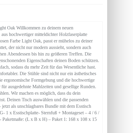
ight Oak Willkommen zu deinem neuen
 aus hochwertiger mitteldichter Holzfaserplatte
tlosen Farbe Light Oak, passt er mühelos zu deiner
attet, der nicht nur modern aussieht, sondern auch
ichen Abendessen bis hin zu größeren Treffen. Die
odenschonenden Eigenschaften deinen Boden schützen.
fach, sodass du mehr Zeit für das Wesentliche hast.
rtabler. Die Stühle sind nicht nur ein ästhetisches
 Die ergonomische Formgebung und die hochwertige
 für ausgedehnte Mahlzeiten und gesellige Runden.
len. Wir machen es möglich, dass du dein
st. Deinen Tisch auswählen und die passenden
– jetzt als unschlagbares Bundle mit dem Esstisch
 Esstischplatte- Sternfuß + Montageset – 4 / 6 /
 Paketmaße: (L x B x H) – Paket 1: 168 x 108 x 15