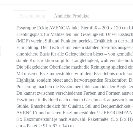
Beschreibung
Ähnliche Produkte
Essgruppe Eckig AVENCIA inkl. Sternfuß – 200 x 120 cm L
Lieblingsplatz für Mahlzeiten und Geselligkeit! Unser Esstisch
(MDF) vereint Stil und Funktion perfekt. Erhältlich in der zei
Einrichtung. Der Tisch ist mit einem stabilen Sternfuß ausgest
eine sichere Basis für alle Gelegenheiten bietet – von gemütl
stabile Konstruktion sorgt für Langlebigkeit, während die b
Die pflegeleichte Oberfläche macht die Reinigung spielend ein
Mit unseren Esszimmerstühlen wird dein Esserlebnis noch komfo
Highlight, sondern bietet auch hervorragenden Sitzkomfort.
Polsterung machen die Esszimmerstühle zum idealen Begleiter
Du kannst zwischen verschiedenen Farben und Formen auswäh
Esszimmer individuell nach deinem Geschmack anpassen kann
Stühle. Entscheide dich für Qualität, Stil und Bequemlichkeit 
AVENCIA und unseren Esszimmerstühlen! LIEFERUMFANG- 1 x
8 x Esszimmerstuhl je nach Auswahl- Paketmaße: (L x B x H)-
cm – Paket 2: 91 x 67 x 14 cm