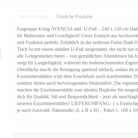
Beschreibung
Ähnliche Produkte
Essgruppe Eckig AVENCIA inkl. U-Fuß – 240 x 120 cm Dark
für Mahlzeiten und Geselligkeit! Unser Esstisch aus hochwertig
und Funktion perfekt. Erhältlich in der zeitlosen Farbe Dark 
Tisch ist mit einem stabilen U-Fuß ausgestattet, der nicht nur 
alle Gelegenheiten bietet – von gemütlichen Abendessen bis hi
sorgt für Langlebigkeit, während die bodenschonenden Eigens
Oberfläche macht die Reinigung spielend einfach, sodass du m
Esszimmerstühlen wird dein Esserlebnis noch komfortabler. Die
sondern bieten auch hervorragenden Sitzkomfort. Die ergon
machen die Esszimmerstühle zum idealen Begleiter für ausged
dich für Qualität, Stil und Bequemlichkeit – jetzt als unsch
unseren Esszimmerstühlen! LIEFERUMFANG- 1 x Esstischplat
je nach Auswahl- Paketmaße: (L x B x H) – Paket 1: 168 x 10