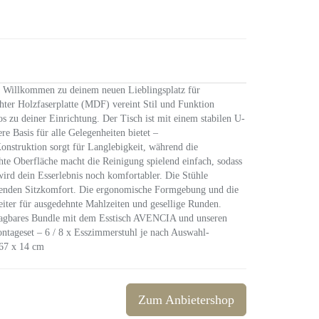
Willkommen zu deinem neuen Lieblingsplatz für
chter Holzfaserplatte (MDF) vereint Stil und Funktion
os zu deiner Einrichtung. Der Tisch ist mit einem stabilen U-
re Basis für alle Gelegenheiten bietet –
onstruktion sorgt für Langlebigkeit, während die
te Oberfläche macht die Reinigung spielend einfach, sodass
ird dein Esserlebnis noch komfortabler. Die Stühle
rragenden Sitzkomfort. Die ergonomische Formgebung und die
iter für ausgedehnte Mahlzeiten und gesellige Runden.
schlagbares Bundle mit dem Esstisch AVENCIA und unseren
ageset – 6 / 8 x Esszimmerstuhl je nach Auswahl-
 67 x 14 cm
Zum Anbietershop