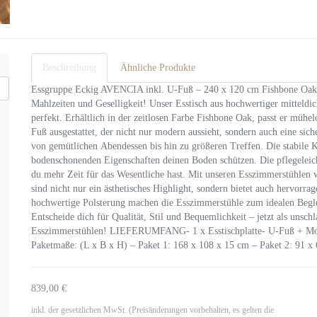
Beschreibung
Ähnliche Produkte
Essgruppe Eckig AVENCIA inkl. U-Fuß – 240 x 120 cm Fishbone Oak 
Mahlzeiten und Geselligkeit! Unser Esstisch aus hochwertiger mitteldi
perfekt. Erhältlich in der zeitlosen Farbe Fishbone Oak, passt er mühel
Fuß ausgestattet, der nicht nur modern aussieht, sondern auch eine siche
von gemütlichen Abendessen bis hin zu größeren Treffen. Die stabile K
bodenschonenden Eigenschaften deinen Boden schützen. Die pflegeleich
du mehr Zeit für das Wesentliche hast. Mit unseren Esszimmerstühlen w
sind nicht nur ein ästhetisches Highlight, sondern bietet auch hervo
hochwertige Polsterung machen die Esszimmerstühle zum idealen Begle
Entscheide dich für Qualität, Stil und Bequemlichkeit – jetzt als un
Esszimmerstühlen! LIEFERUMFANG- 1 x Esstischplatte- U-Fuß + Mont
Paketmaße: (L x B x H) – Paket 1: 168 x 108 x 15 cm – Paket 2: 91 x
839,00 €
inkl. der gesetzlichen MwSt. (Preisänderungen vorbehalten, es gelten die