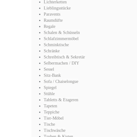
Lichterketten
Lieblingsstücke
Paravents
Raumdüfte
Regale
Schalen & Schüsseln
Schlafzimmermöbel
Schminktische
Schränke
Schreibtisch & Sekretär
Selbermachen / DIY
Sessel
Sitz-Bank
Sofa / Chaiselongue
Spiegel
Stühle
Tabletts & Etageren
Tapeten
Teppiche
Tier-Möbel
Tische
Tischwäsche
Truhen & Kisten