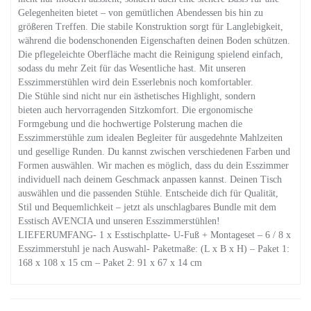
Gelegenheiten bietet – von gemütlichen Abendessen bis hin zu
größeren Treffen. Die stabile Konstruktion sorgt für Langlebigkeit,
während die bodenschonenden Eigenschaften deinen Boden schützen.
Die pflegeleichte Oberfläche macht die Reinigung spielend einfach,
sodass du mehr Zeit für das Wesentliche hast. Mit unseren
Esszimmerstühlen wird dein Esserlebnis noch komfortabler.
Die Stühle sind nicht nur ein ästhetisches Highlight, sondern
bieten auch hervorragenden Sitzkomfort. Die ergonomische
Formgebung und die hochwertige Polsterung machen die
Esszimmerstühle zum idealen Begleiter für ausgedehnte Mahlzeiten
und gesellige Runden. Du kannst zwischen verschiedenen Farben und
Formen auswählen. Wir machen es möglich, dass du dein Esszimmer
individuell nach deinem Geschmack anpassen kannst. Deinen Tisch
auswählen und die passenden Stühle. Entscheide dich für Qualität,
Stil und Bequemlichkeit – jetzt als unschlagbares Bundle mit dem
Esstisch AVENCIA und unseren Esszimmerstühlen!
LIEFERUMFANG- 1 x Esstischplatte- U-Fuß + Montageset – 6 / 8 x
Esszimmerstuhl je nach Auswahl- Paketmaße: (L x B x H) – Paket 1:
168 x 108 x 15 cm – Paket 2: 91 x 67 x 14 cm