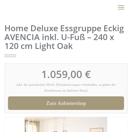
Skip
Toggl
to
naviga
main
content
Home Deluxe Essgruppe Eckig
AVENCIA inkl. U-Fuß – 240 x
120 cm Light Oak
1.059,00 €
inkl. der gesetzlichen MwSt. (Preisänderungen vorbehalten, es gelten die
Konditionen im Anbieter-Shop)
Zum Anbietershop