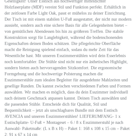
Geselligkeit! Unser Esstisch aus hochwertiger mitteldichter
Holzfaserplatte (MDF) vereint Stil und Funktion perfekt. Erhältlich in
der zeitlosen Farbe Light Oak, passt er mühelos zu deiner Einrichtung.
Der Tisch ist mit einem stabilen U-Fuß ausgestattet, der nicht nur modern
aussieht, sondern auch eine sichere Basis für alle Gelegenheiten bietet –
von gemütlichen Abendessen bis hin zu größeren Treffen. Die stabile
Konstruktion sorgt für Langlebigkeit, während die bodenschonenden
Eigenschaften deinen Boden schützen. Die pflegeleichte Oberfläche
macht die Reinigung spielend einfach, sodass du mehr Zeit für das
Wesentliche hast. Mit unseren Esszimmerstühlen wird dein Esserlebnis
noch komfortabler. Die Stühle sind nicht nur ein ästhetisches Highlight,
sondern bieten auch hervorragenden Sitzkomfort. Die ergonomische
Formgebung und die hochwertige Polsterung machen die
Esszimmerstühle zum idealen Begleiter für ausgedehnte Mahlzeiten und
gesellige Runden. Du kannst zwischen verschiedenen Farben und Formen
auswählen. Wir machen es möglich, dass du dein Esszimmer individuell
nach deinem Geschmack anpassen kannst. Deinen Tisch auswählen und
die passenden Stühle. Entscheide dich für Qualität, Stil und
Bequemlichkeit – jetzt als unschlagbares Bundle mit dem Esstisch
AVENCIA und unseren Esszimmerstühlen! LIEFERUMFANG- 1 x
Esstischplatte- U-Fuß + Montageset – 6 / 8 x Esszimmerstuhl je nach
Auswahl- Paketmaße: (L x B x H) – Paket 1: 168 x 108 x 15 cm – Paket
2: 91 x 67 x 14 cm