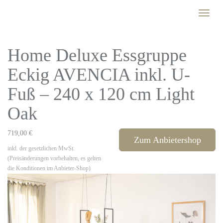
Skip
Toggle
to
naviga
main
content
Home Deluxe Essgruppe
Eckig AVENCIA inkl. U-
Fuß – 240 x 120 cm Light
Oak
719,00 €
Zum Anbietershop
inkl. der gesetzlichen MwSt.
(Preisänderungen vorbehalten, es gelten
die Konditionen im Anbieter-Shop)