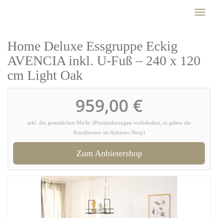
Skip
Toggl
to
naviga
main
content
Home Deluxe Essgruppe Eckig
AVENCIA inkl. U-Fuß – 240 x 120
cm Light Oak
959,00 €
inkl. der gesetzlichen MwSt. (Preisänderungen vorbehalten, es gelten die
Konditionen im Anbieter-Shop)
Zum Anbietershop