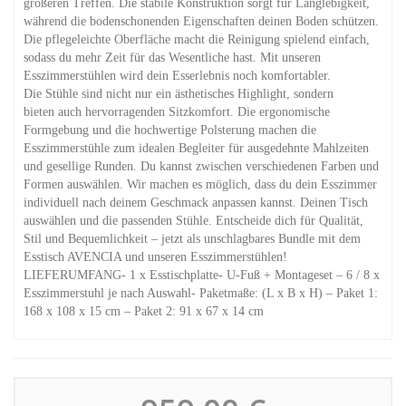
größeren Treffen. Die stabile Konstruktion sorgt für Langlebigkeit,
während die bodenschonenden Eigenschaften deinen Boden schützen.
Die pflegeleichte Oberfläche macht die Reinigung spielend einfach,
sodass du mehr Zeit für das Wesentliche hast. Mit unseren
Esszimmerstühlen wird dein Esserlebnis noch komfortabler.
Die Stühle sind nicht nur ein ästhetisches Highlight, sondern
bieten auch hervorragenden Sitzkomfort. Die ergonomische
Formgebung und die hochwertige Polsterung machen die
Esszimmerstühle zum idealen Begleiter für ausgedehnte Mahlzeiten
und gesellige Runden. Du kannst zwischen verschiedenen Farben und
Formen auswählen. Wir machen es möglich, dass du dein Esszimmer
individuell nach deinem Geschmack anpassen kannst. Deinen Tisch
auswählen und die passenden Stühle. Entscheide dich für Qualität,
Stil und Bequemlichkeit – jetzt als unschlagbares Bundle mit dem
Esstisch AVENCIA und unseren Esszimmerstühlen!
LIEFERUMFANG- 1 x Esstischplatte- U-Fuß + Montageset – 6 / 8 x
Esszimmerstuhl je nach Auswahl- Paketmaße: (L x B x H) – Paket 1:
168 x 108 x 15 cm – Paket 2: 91 x 67 x 14 cm