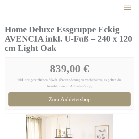
Skip
Toggl
to
naviga
main
content
Home Deluxe Essgruppe Eckig
AVENCIA inkl. U-Fuß – 240 x 120
cm Light Oak
839,00 €
inkl. der gesetzlichen MwSt. (Preisänderungen vorbehalten, es gelten die
Konditionen im Anbieter-Shop)
Zum Anbietershop