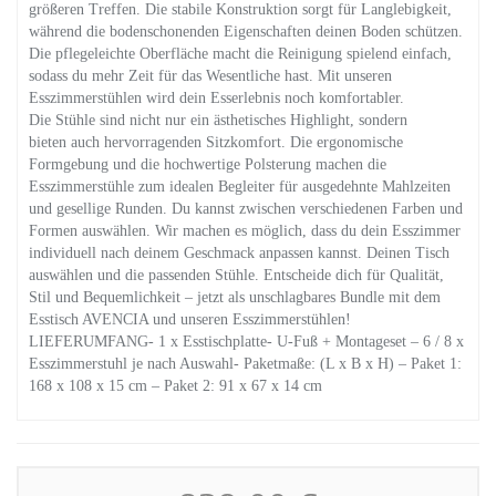
größeren Treffen. Die stabile Konstruktion sorgt für Langlebigkeit,
während die bodenschonenden Eigenschaften deinen Boden schützen.
Die pflegeleichte Oberfläche macht die Reinigung spielend einfach,
sodass du mehr Zeit für das Wesentliche hast. Mit unseren
Esszimmerstühlen wird dein Esserlebnis noch komfortabler.
Die Stühle sind nicht nur ein ästhetisches Highlight, sondern
bieten auch hervorragenden Sitzkomfort. Die ergonomische
Formgebung und die hochwertige Polsterung machen die
Esszimmerstühle zum idealen Begleiter für ausgedehnte Mahlzeiten
und gesellige Runden. Du kannst zwischen verschiedenen Farben und
Formen auswählen. Wir machen es möglich, dass du dein Esszimmer
individuell nach deinem Geschmack anpassen kannst. Deinen Tisch
auswählen und die passenden Stühle. Entscheide dich für Qualität,
Stil und Bequemlichkeit – jetzt als unschlagbares Bundle mit dem
Esstisch AVENCIA und unseren Esszimmerstühlen!
LIEFERUMFANG- 1 x Esstischplatte- U-Fuß + Montageset – 6 / 8 x
Esszimmerstuhl je nach Auswahl- Paketmaße: (L x B x H) – Paket 1:
168 x 108 x 15 cm – Paket 2: 91 x 67 x 14 cm