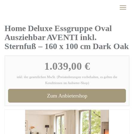
Skip
Toggl
to
naviga
main
content
Home Deluxe Essgruppe Oval
Ausziehbar AVENTI inkl.
Sternfuß – 160 x 100 cm Dark Oak
1.039,00 €
inkl. der gesetzlichen MwSt. (Preisänderungen vorbehalten, es gelten die
Konditionen im Anbieter-Shop)
Zum Anbietershop