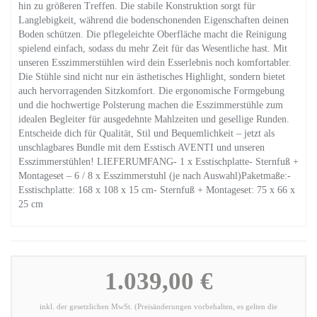
hin zu größeren Treffen. Die stabile Konstruktion sorgt für
Langlebigkeit, während die bodenschonenden Eigenschaften deinen
Boden schützen. Die pflegeleichte Oberfläche macht die Reinigung
spielend einfach, sodass du mehr Zeit für das Wesentliche hast. Mit
unseren Esszimmerstühlen wird dein Esserlebnis noch komfortabler.
Die Stühle sind nicht nur ein ästhetisches Highlight, sondern bietet
auch hervorragenden Sitzkomfort. Die ergonomische Formgebung
und die hochwertige Polsterung machen die Esszimmerstühle zum
idealen Begleiter für ausgedehnte Mahlzeiten und gesellige Runden.
Entscheide dich für Qualität, Stil und Bequemlichkeit – jetzt als
unschlagbares Bundle mit dem Esstisch AVENTI und unseren
Esszimmerstühlen! LIEFERUMFANG- 1 x Esstischplatte- Sternfuß +
Montageset – 6 / 8 x Esszimmerstuhl (je nach Auswahl)Paketmaße:-
Esstischplatte: 168 x 108 x 15 cm- Sternfuß + Montageset: 75 x 66 x
25 cm
1.039,00 €
inkl. der gesetzlichen MwSt. (Preisänderungen vorbehalten, es gelten die