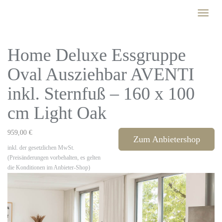
Skip
Toggle
to
naviga
main
content
Home Deluxe Essgruppe
Oval Ausziehbar AVENTI
inkl. Sternfuß – 160 x 100
cm Light Oak
959,00 €
Zum Anbietershop
inkl. der gesetzlichen MwSt.
(Preisänderungen vorbehalten, es gelten
die Konditionen im Anbieter-Shop)