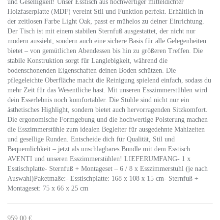
und Geselligkeit! Unser Esstisch aus hochwertiger mitteldichter
Holzfaserplatte (MDF) vereint Stil und Funktion perfekt. Erhältlich in
der zeitlosen Farbe Light Oak, passt er mühelos zu deiner Einrichtung.
Der Tisch ist mit einem stabilen Sternfuß ausgestattet, der nicht nur
modern aussieht, sondern auch eine sichere Basis für alle Gelegenheiten
bietet – von gemütlichen Abendessen bis hin zu größeren Treffen. Die
stabile Konstruktion sorgt für Langlebigkeit, während die
bodenschonenden Eigenschaften deinen Boden schützen. Die
pflegeleichte Oberfläche macht die Reinigung spielend einfach, sodass du
mehr Zeit für das Wesentliche hast. Mit unseren Esszimmerstühlen wird
dein Esserlebnis noch komfortabler. Die Stühle sind nicht nur ein
ästhetisches Highlight, sondern bietet auch hervorragenden Sitzkomfort.
Die ergonomische Formgebung und die hochwertige Polsterung machen
die Esszimmerstühle zum idealen Begleiter für ausgedehnte Mahlzeiten
und gesellige Runden. Entscheide dich für Qualität, Stil und
Bequemlichkeit – jetzt als unschlagbares Bundle mit dem Esstisch
AVENTI und unseren Esszimmerstühlen! LIEFERUMFANG- 1 x
Esstischplatte- Sternfuß + Montageset – 6 / 8 x Esszimmerstuhl (je nach
Auswahl)Paketmaße:- Esstischplatte: 168 x 108 x 15 cm- Sternfuß +
Montageset: 75 x 66 x 25 cm
959,00 €